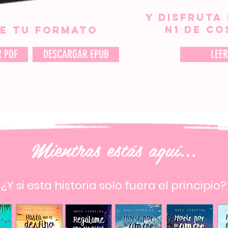
Y DISFRUTA 
N1 DE CO
ge tu formato
 PDF
DESCARGAR EPUB
LEER
Mientras estás aquí...
¿Y si esta historia solo fuera el principio?